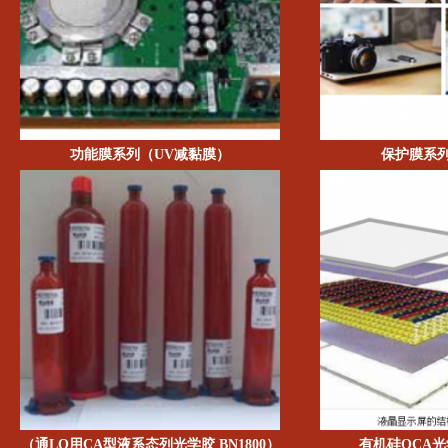
功能膜系列（UV减黏膜）
保护膜系列
（通LO用CA型液系态列光学胶 BN1800）
有机硅OCA光