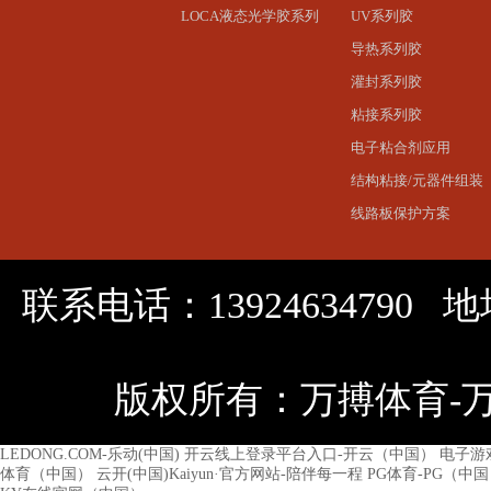
LOCA液态光学胶系列
UV系列胶
导热系列胶
灌封系列胶
粘接系列胶
电子粘合剂应用
结构粘接/元器件组装
线路板保护方案
联系电话：139246347
版权所有：万搏体育-
LEDONG.COM-乐动(中国)
开云线上登录平台入口-开云（中国）
电子游
体育（中国）
云开(中国)Kaiyun·官方网站-陪伴每一程
PG体育-PG（中