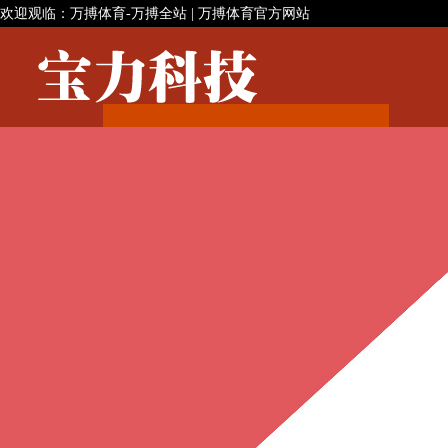
欢迎观临：万搏体育-万搏全站 | 万搏体育官方网站
万搏体育-万搏全站 | 万搏体育官方网站
万搏体育