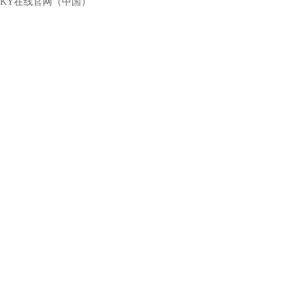
KY在线官网（中国）