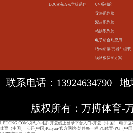
LOCA液态光学胶系列
UV系列胶
导热系列胶
灌封系列胶
粘接系列胶
电子粘合剂应用
结构粘接/元器件组装
线路板保护方案
联系电话：139246347
版权所有：万搏体育-
LEDONG.COM-乐动(中国)
开云线上登录平台入口-开云（中国）
电子游
体育（中国）
云开(中国)Kaiyun·官方网站-陪伴每一程
PG体育-PG（中