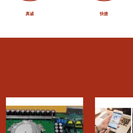
真诚
快捷