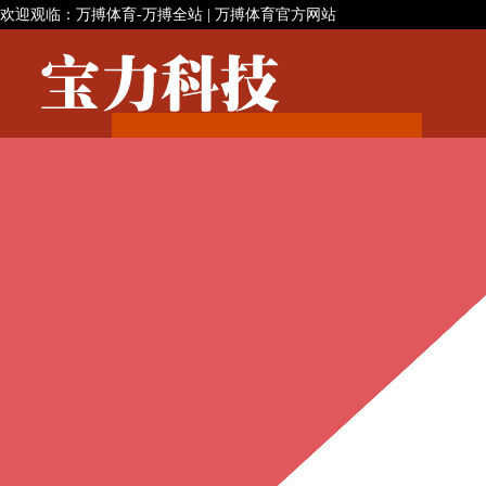
欢迎观临：万搏体育-万搏全站 | 万搏体育官方网站
万搏体育-万搏全站 | 万搏体育官方网站
万搏体育