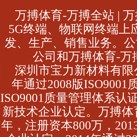
万搏体育-万搏全站 | 万搏
5G终端、物联网终端上
发、生产、销售业务。公
公司和万搏体育-万搏
深圳市宝力新材料有限公司
年通过2008版ISO90
ISO9001质量管理体系
新技术企业认定。万搏体育-万搏全站
年，注册资本800万，2