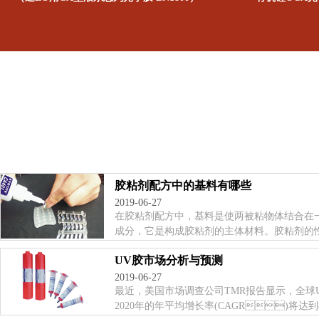
胶粘剂配方中的基料有哪些
2019-06-27
在胶粘剂配方中，基料是使两被粘物体结合
成分，它是构成胶粘剂的主体材料。胶粘剂
关。 一...
UV胶市场分析与预测
2019-06-27
最近，美国市场调查公司TMR报告显示，全球UV
2020年的年平均增长率(CAGR)将达到