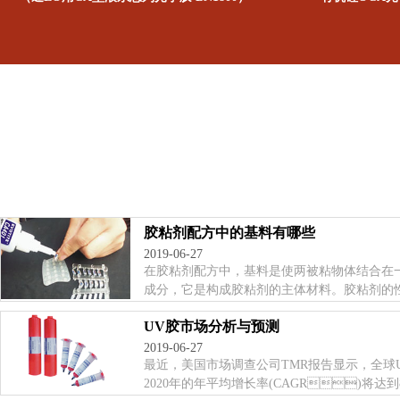
胶粘剂配方中的基料有哪些
2019-06-27
在胶粘剂配方中，基料是使两被粘物体结合
成分，它是构成胶粘剂的主体材料。胶粘剂
关。 一...
UV胶市场分析与预测
2019-06-27
最近，美国市场调查公司TMR报告显示，全球UV
2020年的年平均增长率(CAGR)将达到