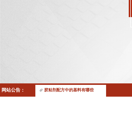
网站公告：
胶粘剂配方中的基料有哪些
[2019-06-27]
UV胶市场分析与预测
[2019-06-27]
厌氧胶如何分种类
[2019-06-27]
瞬干胶快干胶涂多少量可以达
到最高强度