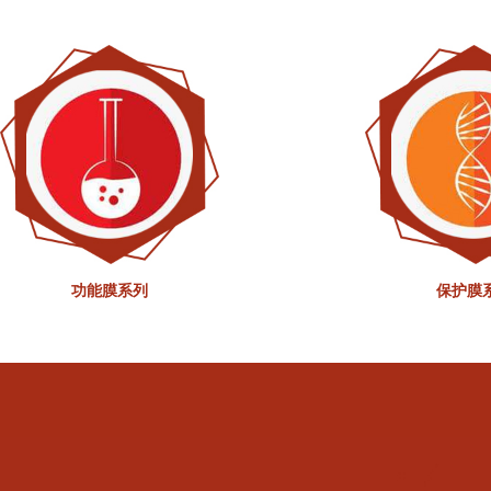
[2019-06-27]
功能膜系列
保护膜