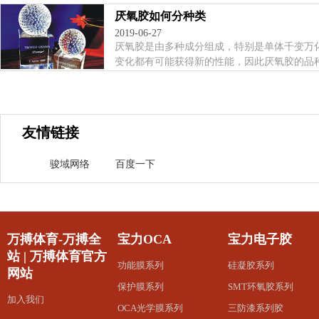
市值将从2013年的0.693亿...
厌氧胶如何分种类
2019-06-27
厌氧胶是由多种成分组成，特别是单体千变万化，其
变化都有可能获得新的性能，因此厌氧胶
也不统一。 ...
友情链接
骏域网络
百度一下
万搏体育-万搏全
宝力OCA
宝力电子胶
站 | 万搏体育官方
功能膜系列
硅凝胶系列
网站
保护膜系列
SMT环氧胶系列
加入我们
OCA光学膜系列
三防漆系列胶