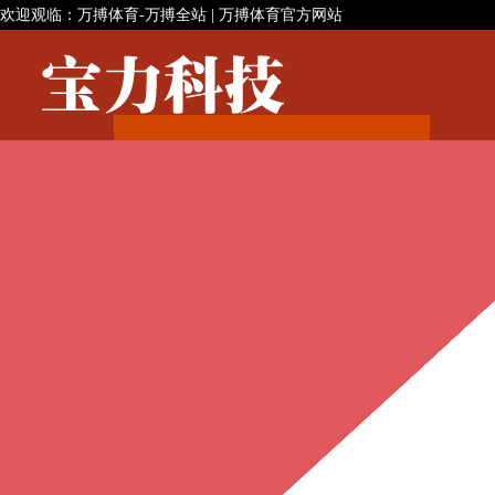
欢迎观临：万搏体育-万搏全站 | 万搏体育官方网站
万搏体育-万搏全站 | 万搏体育官方网站
万搏体育