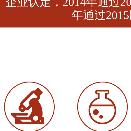
企业认定，2014年通过20
年通过2015