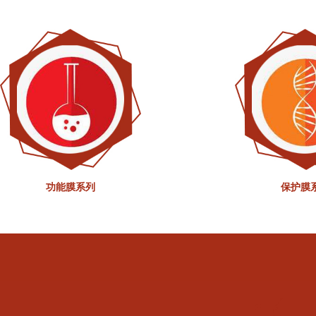
[2019-06-27]
功能膜系列
保护膜