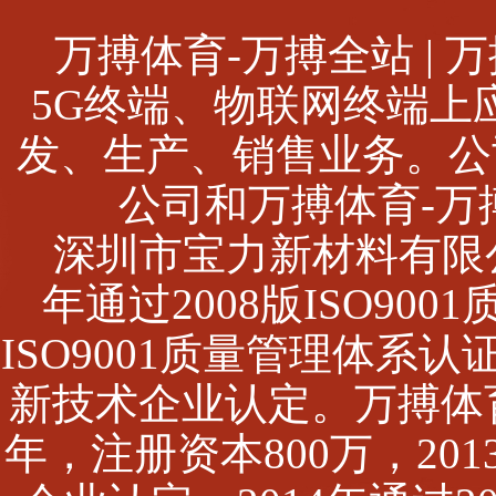
万搏体育-万搏全站 | 万搏
5G终端、物联网终端上
发、生产、销售业务。公
公司和万搏体育-万搏
深圳市宝力新材料有限公司
年通过2008版ISO90
ISO9001质量管理体系
新技术企业认定。万搏体育-万搏全站
年，注册资本800万，2