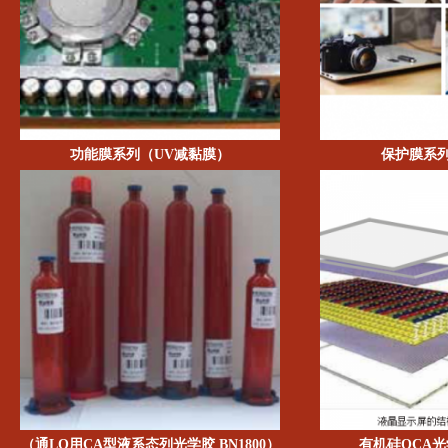
功能膜系列（UV减黏膜）
保护膜系列
（通LO用CA型液系态列光学胶 BN1800）
有机硅OCA光