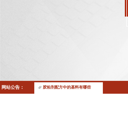
网站公告：
胶粘剂配方中的基料有哪些
[2019-06-27]
UV胶市场分析与预测
[2019-06-27]
厌氧胶如何分种类
[2019-06-27]
瞬干胶快干胶涂多少量可以达
到最高强度