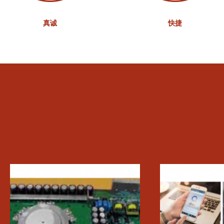
真诚
快捷