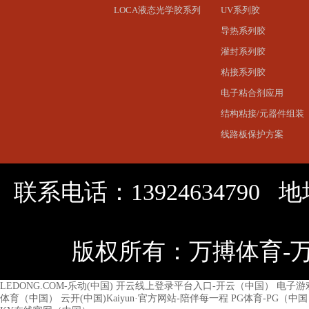
LOCA液态光学胶系列
UV系列胶
导热系列胶
灌封系列胶
粘接系列胶
电子粘合剂应用
结构粘接/元器件组装
线路板保护方案
联系电话：139246347
版权所有：万搏体育-
LEDONG.COM-乐动(中国)
开云线上登录平台入口-开云（中国）
电子游
体育（中国）
云开(中国)Kaiyun·官方网站-陪伴每一程
PG体育-PG（中