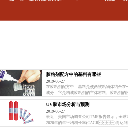
胶粘剂配方中的基料有哪些
2019-06-27
在胶粘剂配方中，基料是使两被粘物体结合
成分，它是构成胶粘剂的主体材料。胶粘剂
关。 一...
UV胶市场分析与预测
2019-06-27
最近，美国市场调查公司TMR报告显示，全球UV
2020年的年平均增长率(CAGR)将达到