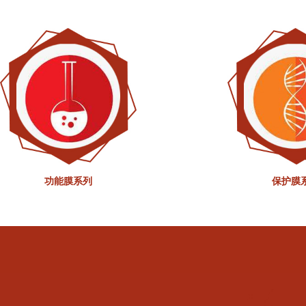
[2019-06-27]
功能膜系列
保护膜