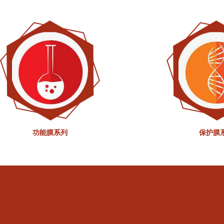
[2019-06-27]
功能膜系列
保护膜