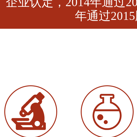
企业认定，2014年通过20
年通过2015