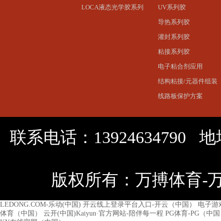
LOCA液态光学胶系列
UV系列胶
导热系列胶
灌封系列胶
粘接系列胶
电子粘合剂应用
结构粘接/元器件组装
线路板保护方案
联系电话：139246347
版权所有：万搏体育-
LEDONG.COM-乐动(中国)
开云线上登录平台入口-开云（中国）
电子游
体育（中国）
云开(中国)Kaiyun·官方网站-陪伴每一程
PG体育-PG（中