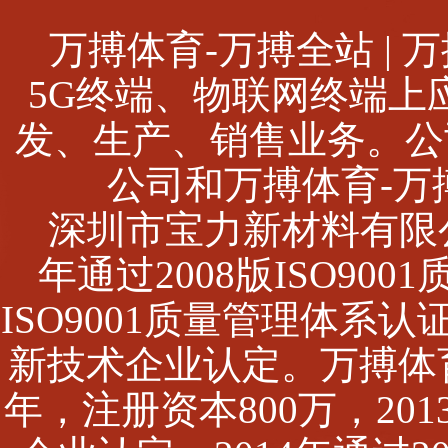
万搏体育-万搏全站 | 万搏
5G终端、物联网终端上
发、生产、销售业务。公
公司和万搏体育-万搏
深圳市宝力新材料有限公司
年通过2008版ISO90
ISO9001质量管理体系
新技术企业认定。万搏体育-万搏全站
年，注册资本800万，2