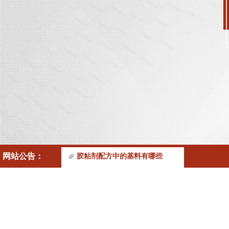
网站公告：
胶粘剂配方中的基料有哪些
[2019-06-27]
UV胶市场分析与预测
[2019-06-27]
厌氧胶如何分种类
[2019-06-27]
瞬干胶快干胶涂多少量可以达
到最高强度