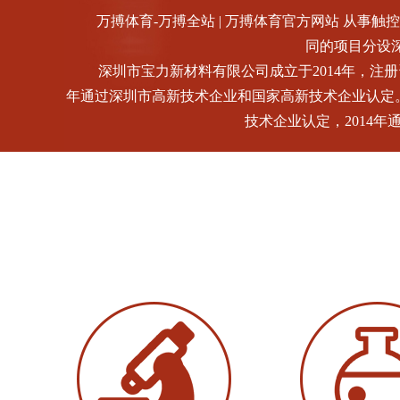
万搏体育-万搏全站 | 万搏体育官方网
同的项目分设深
深圳市宝力新材料有限公司成立于2014年，注册资本10
年通过深圳市高新技术企业和国家高新技术企业认定。万搏体育-
技术企业认定，2014年通过