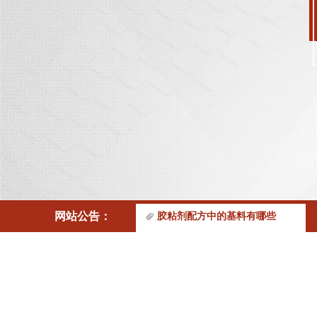
网站公告：
胶粘剂配方中的基料有哪些
[2019-06-27]
UV胶市场分析与预测
[2019-06-27]
厌氧胶如何分种类
[2019-06-27]
瞬干胶快干胶涂多少量可以达
到最高强度