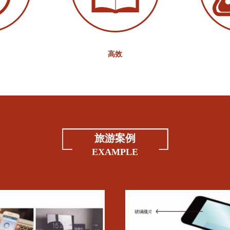
高效
旅游案例
EXAMPLE