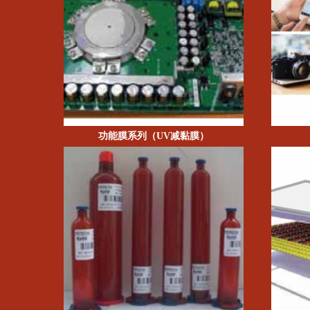
功能膜系列（UV减黏膜）