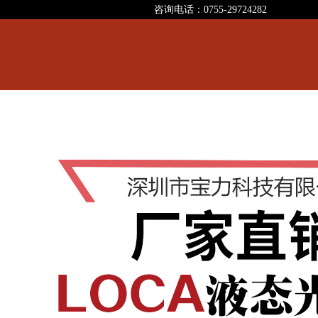
咨询电话：0755-29724282
力电子胶
新闻资讯
荣誉资质
联系我们