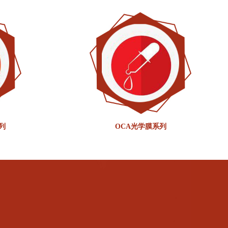
列
OCA光学膜系列