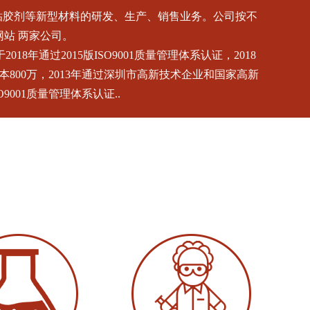
光学膜、粘胶剂等新型材料的研发、生产、销售业务。公司按不
网站 两家公司。
18年通过2015版ISO9001质量管理体系认证，2018
注册资本800万，2013年通过深圳市高新技术企业和国家高新
O9001质量管理体系认证..